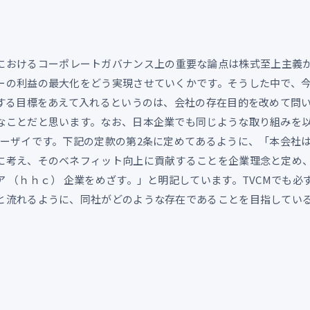
におけるコーポレートガバナンス上の重要な論点は株式至上主義
ーの利益の最大化をどう実現させていくかです。そうした中で、
関する目標をあえて入れるというのは、会社の存在目的を改めて問
なことだと思います。なお、日本企業でも同じような取り組みを
エーザイです。下記の定款の第2条に定めてあるように、「本会社
に考え、そのベネフィット向上に貢献することを企業理念と定め
 （ｈｈｃ） 企業をめざす。」と明記しています。TVCMでも必
と流れるように、同社がどのような存在であることを目指してい